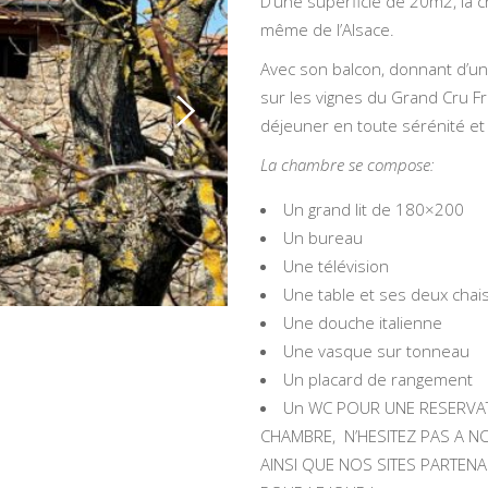
D’une superficie de 20m2, la 
même de l’Alsace.
Avec son balcon, donnant d’un c
sur les vignes du Grand Cru Fr
déjeuner en toute sérénité et p
La chambre se compose:
Un grand lit de 180×200
Un bureau
Une télévision
Une table et ses deux chai
Une douche italienne
Une vasque sur tonneau
Un placard de rangement
Un WC POUR UNE RESERVA
CHAMBRE, N’HESITEZ PAS A NO
AINSI QUE NOS SITES PARTEN