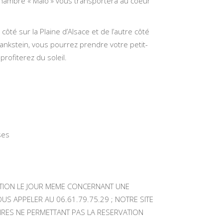
chambre « Malo » vous transportera au coeur
ôté sur la Plaine d’Alsace et de l’autre côté
ankstein, vous pourrez prendre votre petit-
rofiterez du soleil.
ses
TION LE JOUR MEME CONCERNANT UNE
US APPELER AU 06.61.79.75.29 ; NOTRE SITE
AIRES NE PERMETTANT PAS LA RESERVATION